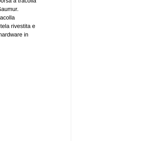
orsa a tracolla 
 Saumur. 
acolla 
la rivestita e 
hardware in 