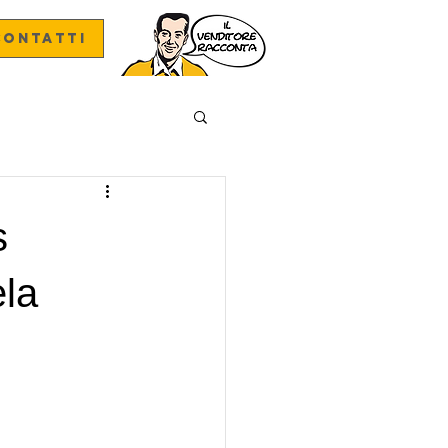
CONTATTI
s
ela