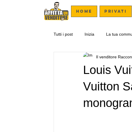
Home
PRIVATI
Tutti i post
Inizia
La tua commu
Il venditore Raccont
Louis Vui
Vuitton 
monogram