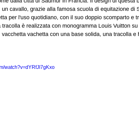
me dalla città di Saumur in Francia. Il design di questa b
 di un cavallo, grazie alla famosa scuola di equitazione di
ta per l'uso quotidiano, con il suo doppio scomparto e tr
 tracolla è realizzata con monogramma Louis Vuitton su te
i vacchetta vachetta con una base solida, una tracolla e 
com/watch?v=dYRfJI7gKxo