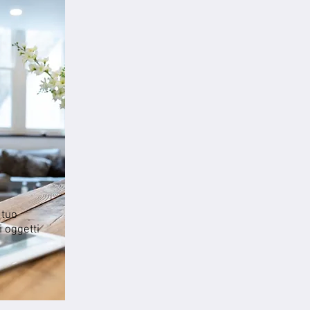
 tuo
i oggetti