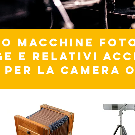
O MACCHINE FOT
GE E RELATIVI AC
 per la camera 