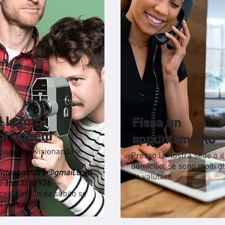
i le foto
Fissa un
oi oggetti
appuntamento
in primis visionando le
Presso la Nostra sede o il
.
domicilio, se sono molti gl
fittavenditore@gmail.com
da valutare.
: 366.3537926
sì dirti fin da subito se
ci interessa.