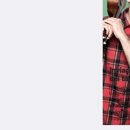
Inviac
dei tu
Operiamo 
fotografie
e-mail:
af
WhatsApp
Sapremo co
l'oggetto 