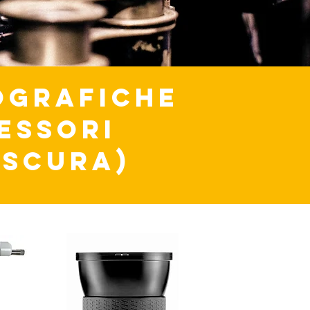
OGRAFICHE
CESSORI
oscura)