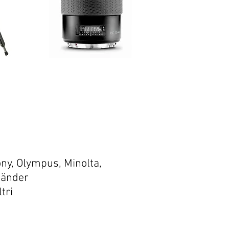
ony, Olympus, Minolta,
länder
tri