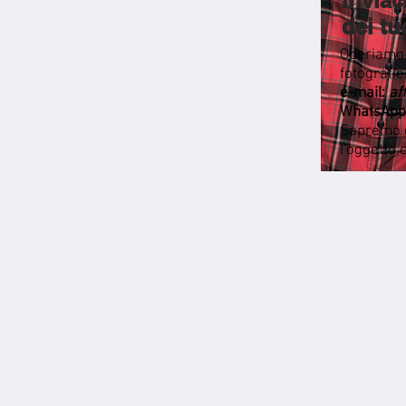
Inviac
dei tu
Operiamo 
fotografie
e-mail:
af
WhatsApp
Sapremo co
l'oggetto 