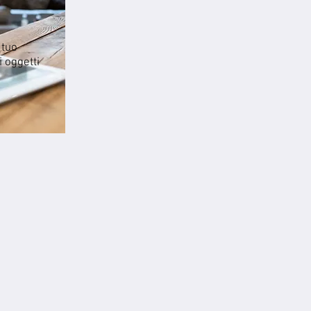
 tuo
i oggetti