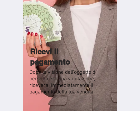
Ricevi il
pagamento
Dopo la visione dell'oggetto di
persona e la sua valutazione,
riceverai immediatamente il
pagamento della tua vendita!
AFFITTA UN VENDITORE - Via F. Nullo 2/A, 23801 Calolziocorte (LC
26 / +39 0341 593237 -
affittavenditore@gmail.com
- P.IVA / V