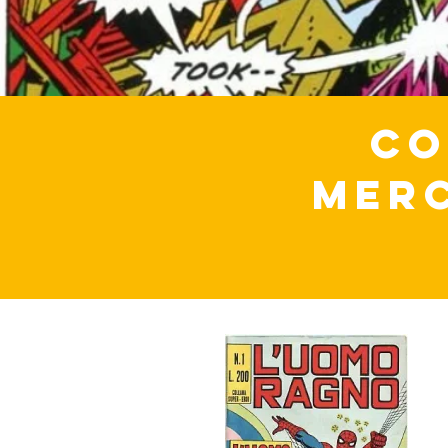
CO
MERC