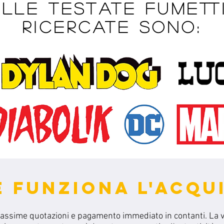
lle testate fumetti
ricercate sono:
 FUNZIONA L'ACQU
massime quotazioni e pagamento immediato in contanti.
La 