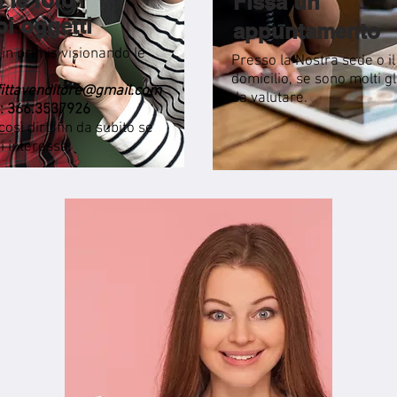
i le foto
Fissa un
oi oggetti
appuntamento
in primis visionando le
Presso la Nostra sede o il
.
domicilio, se sono molti gl
fittavenditore@gmail.com
da valutare.
: 366.3537926
sì dirti fin da subito se
ci interessa.