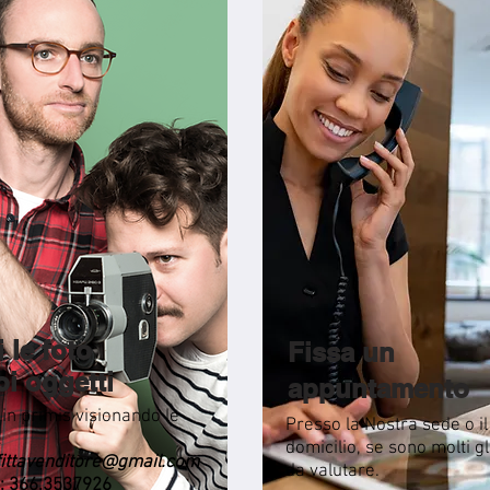
i le foto
Fissa un
oi oggetti
appuntamento
in primis visionando le
Presso la Nostra sede o il
.
domicilio, se sono molti gl
fittavenditore@gmail.com
da valutare.
: 366.3537926