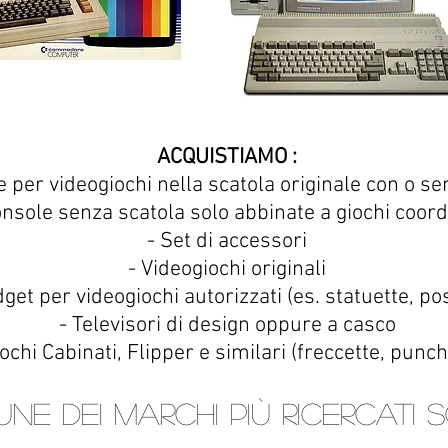
ACQUISTIAMO :
e per videogiochi nella scatola originale con o se
onsole senza scatola solo abbinate a giochi coord
- Set di accessori
- Videogiochi originali
get per videogiochi autorizzati (es. statuette, post
- Televisori di design oppure a casco
ochi Cabinati, Flipper e similari (freccette, punch
ne dei marchi più ricercati 