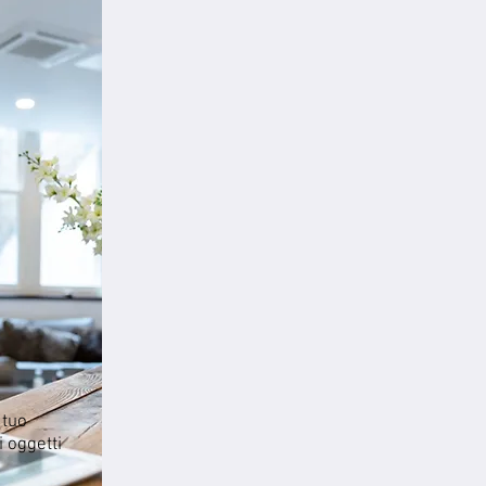
 tuo
i oggetti