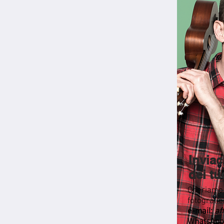
Inviac
dei tu
Operiamo 
fotografie
e-mail:
af
WhatsApp