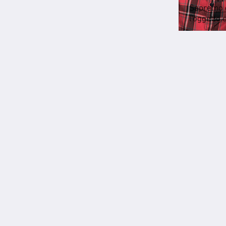
Sapremo co
l'oggetto 