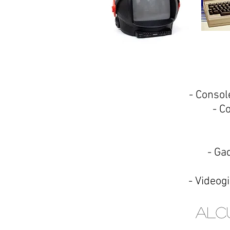
- Consol
- C
- Gad
- Videogi
Alcu