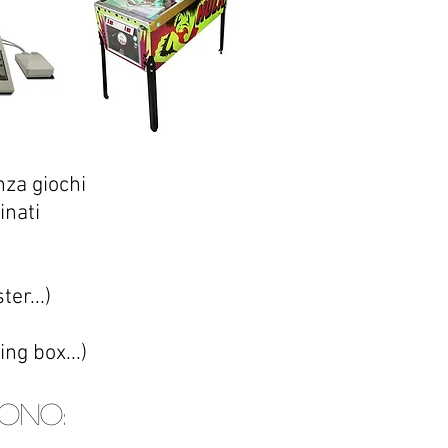
nza giochi
inati
er...)
ing box...)
sono: