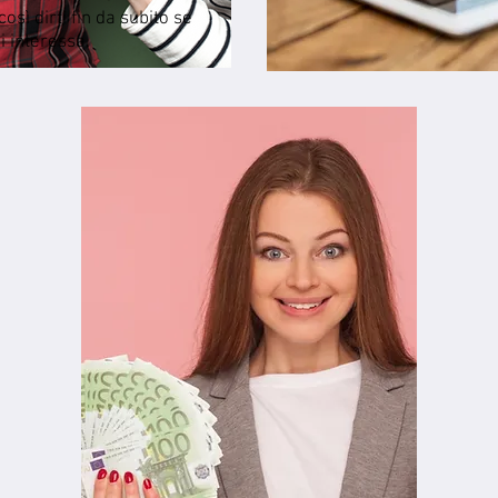
sì dirti fin da subito se
ci interessa.