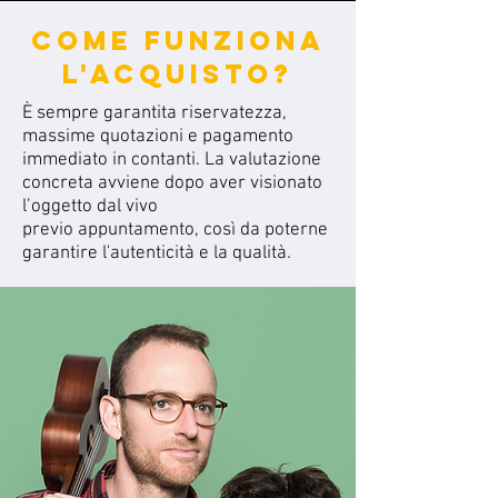
COME FUNZIONA
L'ACQUISTO?
È sempre garantita riservatezza,
massime quotazioni e pagamento
immediato in contanti.
La valutazione
concreta avviene dopo aver visionato
l’oggetto dal vivo
previo
appuntamento, così da poterne
garantire l'autenticità e la qualità.